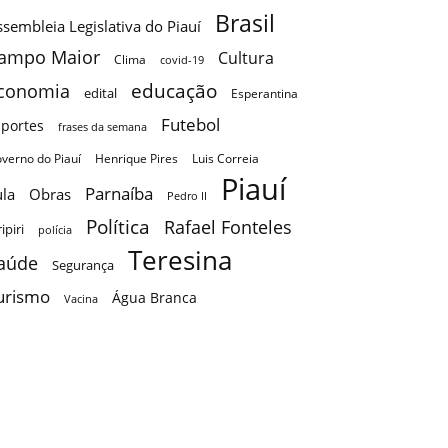
Brasil
sembleia Legislativa do Piauí
ampo Maior
Cultura
Clima
covid-19
educação
conomia
edital
Esperantina
Futebol
sportes
frases da semana
verno do Piauí
Henrique Pires
Luis Correia
Piauí
Parnaíba
ula
Obras
Pedro II
Política
Rafael Fonteles
ripiri
polícia
Teresina
aúde
Segurança
urismo
Água Branca
Vacina