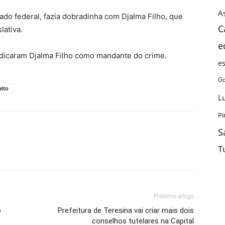
As
tado federal, fazia dobradinha com Djalma Filho, que
C
lativa.
e
indicaram Djalma Filho como mandante do crime.
e
Go
alto
L
Pi
S
T
Próximo artigo
o
Prefeitura de Teresina vai criar mais dois
conselhos tutelares na Capital