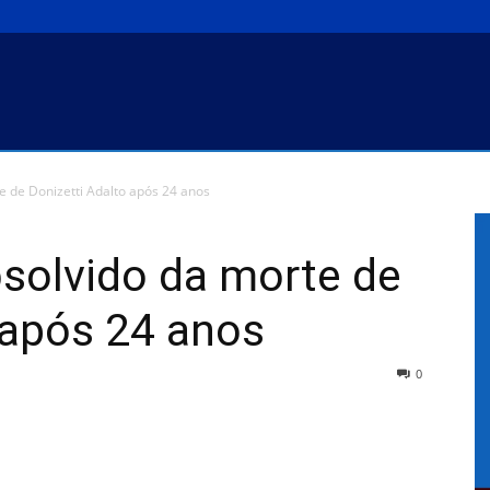
e de Donizetti Adalto após 24 anos
bsolvido da morte de
 após 24 anos
0