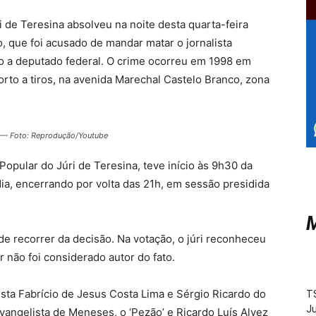
 de Teresina absolveu na noite desta quarta-feira
, que foi acusado de mandar matar o jornalista
to a deputado federal. O crime ocorreu em 1998 em
rto a tiros, na avenida Marechal Castelo Branco, zona
8 — Foto: Reprodução/Youtube
 Popular do Júri de Teresina, teve início às 9h30 da
dia, encerrando por volta das 21h, em sessão presidida
M
de recorrer da decisão. Na votação, o júri reconheceu
 não foi considerado autor do fato.
ista Fabrício de Jesus Costa Lima e Sérgio Ricardo do
TS
Ju
Evangelista de Meneses, o ‘Pezão’ e Ricardo Luís Alvez