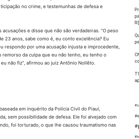
icipação no crime, e testemunhas de defesa e
Pr
pa
R$
 acusações e disse que não são verdadeiras. “O peso
Qu
e 23 anos, sabe como é, eu conto excelência? Eu
pe
 eu respondo por uma acusação injusta e improcedente,
 o remorso da culpa que eu não tenho, eu tenho o
CN
co
eu não fiz”, afirmou ao juiz Antônio Nollêto.
T
ap
#c
aseada em inquérito da Polícia Civil do Piauí,
#e
a, sem possibilidade de defesa. Ele foi alvejado com
ando, foi torturado, o que lhe causou traumatismo nas
#
#t