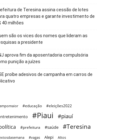
efeitura de Teresina assina cessão de lotes
ra quatro empresas e garante investimento de
 40 milhões
em são os vices dos nomes que lideram as
squisas a presidente
J aprova fim da aposentadoria compulsória
mo punição a juízes
SE proíbe adesivos de campanha em carros de
licativo
#educação
#eleições2022
ampomaior
#Piaui
#piauí
ntretenimento
#Teresina
política
#saúde
#prefeitura
Alepi
extosdasemana
#vagas
Altos