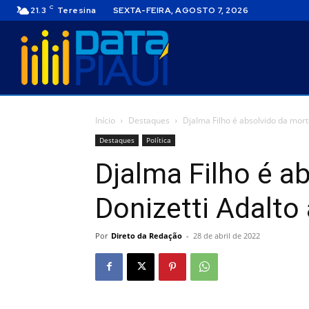
C
21.3
Teresina
SEXTA-FEIRA, AGOSTO 7, 2026
Início
Destaques
Djalma Filho é absolvido da mort
Destaques
Política
Djalma Filho é a
Donizetti Adalto
Por
Direto da Redação
-
28 de abril de 2022