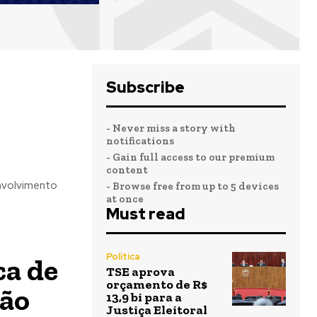
Subscribe
- Never miss a story with
notifications
- Gain full access to our premium
content
envolvimento
- Browse free from up to 5 devices
at once
Must read
Política
ca de
TSE aprova
orçamento de R$
tão
13,9 bi para a
Justiça Eleitoral