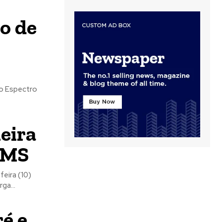
o de
o Espectro
eira
FMS
eira (10)
ga...
é e