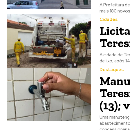
A Prefeitura d
mais 180 novos 
Cidades
Licit
Teres
A cidade de Ter
de lixo, após 1
Destaques
Manut
Teres
(13); 
Uma manutenção
abastecimento 
concessionária.