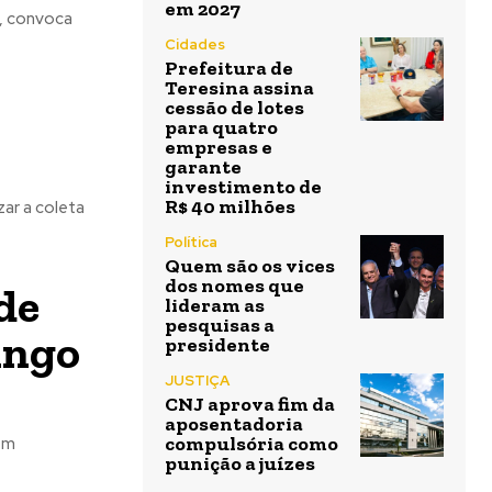
em 2027
), convoca
Cidades
Prefeitura de
Teresina assina
cessão de lotes
para quatro
empresas e
garante
investimento de
R$ 40 milhões
zar a coleta
Política
Quem são os vices
dos nomes que
de
lideram as
pesquisas a
ingo
presidente
JUSTIÇA
CNJ aprova fim da
aposentadoria
compulsória como
om
punição a juízes