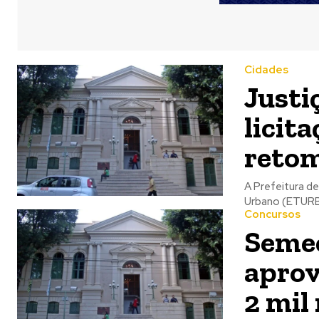
Cidades
Justi
licita
reto
A Prefeitura d
Urbano (ETURB),
Concursos
Semec
aprov
2 mil