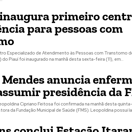
 inaugura primeiro centr
ência para pessoas com
smo
tro Especializado de Atendimento às Pessoas com Transtorno d
 do Piauí foi inaugurado na manhã desta sexta-feira (11), em...
o Mendes anuncia enferm
assumir presidência da 
opoldina Cipriano Feitosa foi confirmada na manhã desta quinta-f
ora da Fundação Municipal de Saúde (FMS). Leopoldina possui lar
ns conclui Estação Itarar