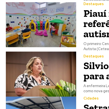
Destaques
Piauí
refer
auti
O primeiro Cen
Autista (Cetea)
Destaques
Silvi
para 
A enfermeira Le
como nova gest
Cidades
Setra