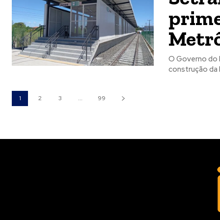
prime
Metrô
O Governo do P
construção da E
1
2
3
...
99