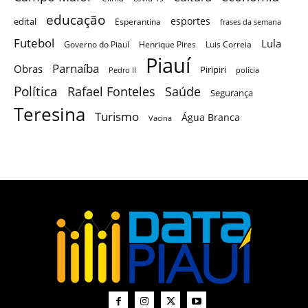
educação
esportes
edital
Esperantina
frases da semana
Futebol
Lula
Governo do Piauí
Henrique Pires
Luis Correia
Piauí
Parnaíba
Obras
Piripiri
Pedro II
polícia
Política
Saúde
Rafael Fonteles
Segurança
Teresina
Turismo
Água Branca
Vacina