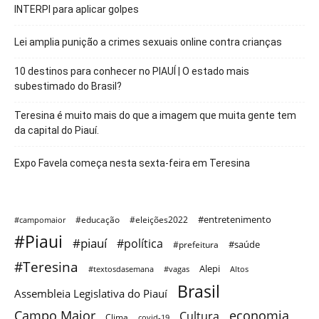
INTERPI para aplicar golpes
Lei amplia punição a crimes sexuais online contra crianças
10 destinos para conhecer no PIAUÍ | O estado mais
subestimado do Brasil?
Teresina é muito mais do que a imagem que muita gente tem
da capital do Piauí.
Expo Favela começa nesta sexta-feira em Teresina
#entretenimento
#educação
#eleições2022
#campomaior
#Piaui
#piauí
#política
#saúde
#prefeitura
#Teresina
Alepi
#textosdasemana
#vagas
Altos
Brasil
Assembleia Legislativa do Piauí
Campo Maior
economia
Cultura
Clima
covid-19