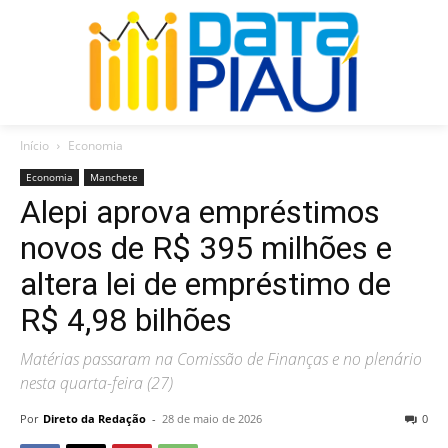
Início
Economia
Economia
Manchete
Alepi aprova empréstimos
novos de R$ 395 milhões e
altera lei de empréstimo de
R$ 4,98 bilhões
Matérias passaram na Comissão de Finanças e no plenário
nesta quarta-feira (27)
Por
Direto da Redação
-
28 de maio de 2026
0