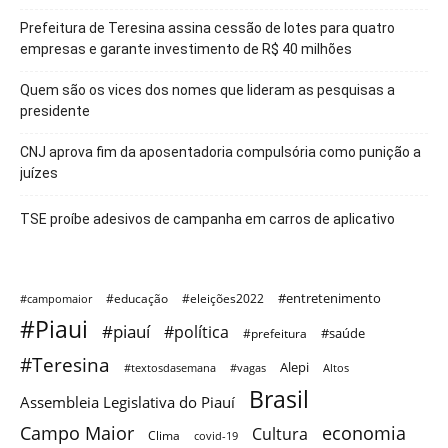
Prefeitura de Teresina assina cessão de lotes para quatro
empresas e garante investimento de R$ 40 milhões
Quem são os vices dos nomes que lideram as pesquisas a
presidente
CNJ aprova fim da aposentadoria compulsória como punição a
juízes
TSE proíbe adesivos de campanha em carros de aplicativo
#entretenimento
#educação
#eleições2022
#campomaior
#Piaui
#piauí
#política
#saúde
#prefeitura
#Teresina
Alepi
#textosdasemana
#vagas
Altos
Brasil
Assembleia Legislativa do Piauí
Campo Maior
economia
Cultura
Clima
covid-19