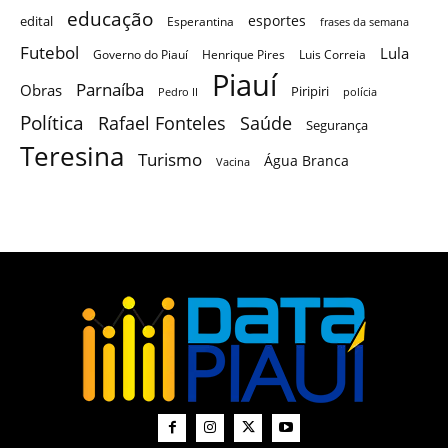
educação
esportes
edital
Esperantina
frases da semana
Futebol
Lula
Governo do Piauí
Henrique Pires
Luis Correia
Piauí
Parnaíba
Obras
Piripiri
Pedro II
polícia
Política
Saúde
Rafael Fonteles
Segurança
Teresina
Turismo
Água Branca
Vacina