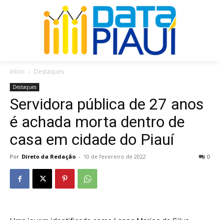
Início
Destaques
Destaques
Servidora pública de 27 anos
é achada morta dentro de
casa em cidade do Piauí
Por
Direto da Redação
-
10 de fevereiro de 2022
0