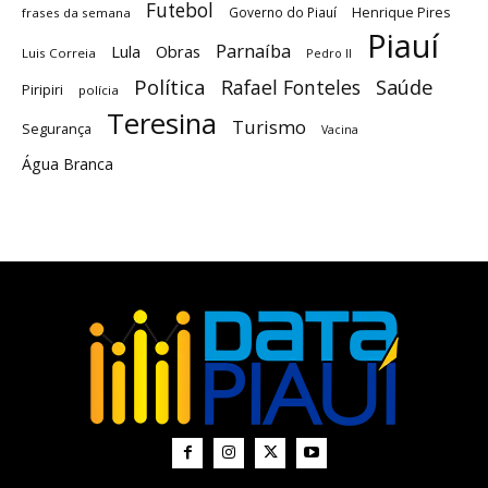
Futebol
Governo do Piauí
Henrique Pires
frases da semana
Piauí
Parnaíba
Lula
Obras
Luis Correia
Pedro II
Política
Saúde
Rafael Fonteles
Piripiri
polícia
Teresina
Turismo
Segurança
Vacina
Água Branca