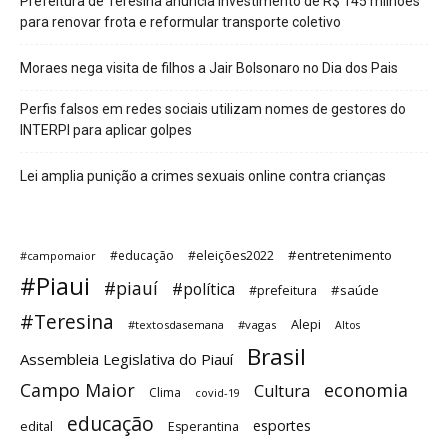
Prefeitura de Teresina anuncia investimento de R$ 145 milhões
para renovar frota e reformular transporte coletivo
Moraes nega visita de filhos a Jair Bolsonaro no Dia dos Pais
Perfis falsos em redes sociais utilizam nomes de gestores do
INTERPI para aplicar golpes
Lei amplia punição a crimes sexuais online contra crianças
#entretenimento
#educação
#eleições2022
#campomaior
#Piaui
#piauí
#política
#saúde
#prefeitura
#Teresina
Alepi
#textosdasemana
#vagas
Altos
Brasil
Assembleia Legislativa do Piauí
Campo Maior
economia
Cultura
Clima
covid-19
educação
esportes
edital
Esperantina