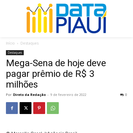
Início
Destaques
Destaques
Mega-Sena de hoje deve
pagar prêmio de R$ 3
milhões
Por
Direto da Redação
-
9 de fevereiro de 2022
0