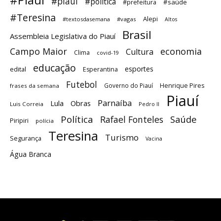
#piauí
#política
#saúde
#prefeitura
#Teresina
Alepi
#textosdasemana
#vagas
Altos
Brasil
Assembleia Legislativa do Piauí
Campo Maior
economia
Cultura
Clima
covid-19
educação
esportes
edital
Esperantina
Futebol
Governo do Piauí
Henrique Pires
frases da semana
Piauí
Parnaíba
Lula
Obras
Luis Correia
Pedro II
Política
Saúde
Rafael Fonteles
Piripiri
polícia
Teresina
Turismo
Segurança
Vacina
Água Branca