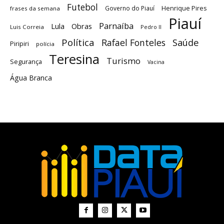
Futebol
Governo do Piauí
Henrique Pires
frases da semana
Piauí
Parnaíba
Lula
Obras
Luis Correia
Pedro II
Política
Saúde
Rafael Fonteles
Piripiri
polícia
Teresina
Turismo
Segurança
Vacina
Água Branca