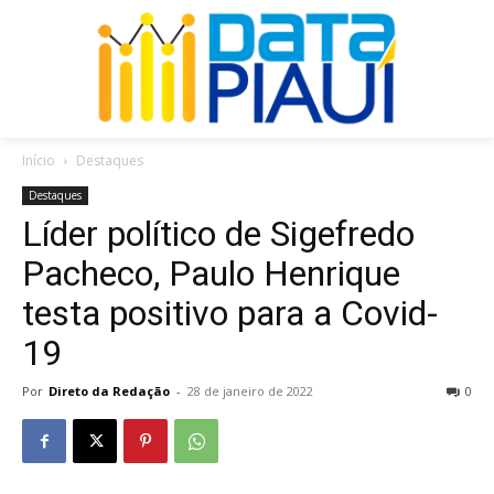
Início
Destaques
Destaques
Líder político de Sigefredo
Pacheco, Paulo Henrique
testa positivo para a Covid-
19
Por
Direto da Redação
-
28 de janeiro de 2022
0