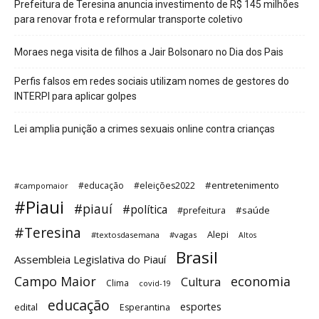
Prefeitura de Teresina anuncia investimento de R$ 145 milhões
para renovar frota e reformular transporte coletivo
Moraes nega visita de filhos a Jair Bolsonaro no Dia dos Pais
Perfis falsos em redes sociais utilizam nomes de gestores do
INTERPI para aplicar golpes
Lei amplia punição a crimes sexuais online contra crianças
#entretenimento
#educação
#eleições2022
#campomaior
#Piaui
#piauí
#política
#saúde
#prefeitura
#Teresina
Alepi
#textosdasemana
#vagas
Altos
Brasil
Assembleia Legislativa do Piauí
Campo Maior
economia
Cultura
Clima
covid-19
educação
esportes
edital
Esperantina