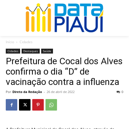
Início
Cidades
Cidades
Destaques
Saúde
Prefeitura de Cocal dos Alves
confirma o dia “D” de
vacinação contra a influenza
Por
Direto da Redação
-
26 de abril de 2022
0