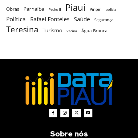
Piauí
Parnaíba
Obras
Piripiri
Pedro II
polícia
Política
Saúde
Rafael Fonteles
Segurança
Teresina
Turismo
Água Branca
Vacina
Sobre nós