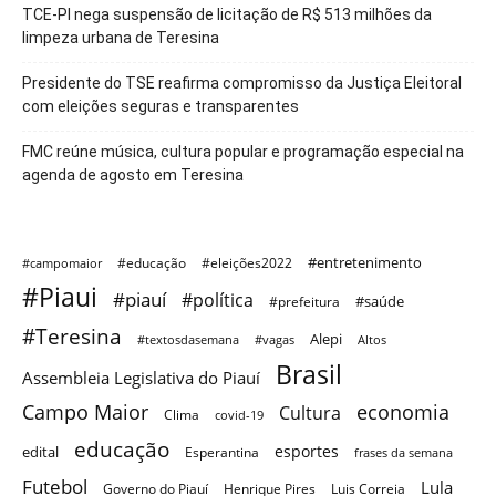
TCE-PI nega suspensão de licitação de R$ 513 milhões da
limpeza urbana de Teresina
Presidente do TSE reafirma compromisso da Justiça Eleitoral
com eleições seguras e transparentes
FMC reúne música, cultura popular e programação especial na
agenda de agosto em Teresina
#entretenimento
#educação
#eleições2022
#campomaior
#Piaui
#piauí
#política
#saúde
#prefeitura
#Teresina
Alepi
#textosdasemana
#vagas
Altos
Brasil
Assembleia Legislativa do Piauí
Campo Maior
economia
Cultura
Clima
covid-19
educação
esportes
edital
Esperantina
frases da semana
Futebol
Lula
Governo do Piauí
Henrique Pires
Luis Correia