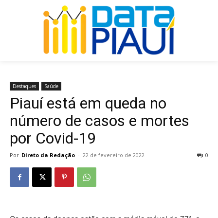
Destaques
Saúde
Piauí está em queda no
número de casos e mortes
por Covid-19
Por
Direto da Redação
-
22 de fevereiro de 2022
0