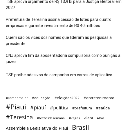
TSE aprova orçamento de R$ 13,9 bi para a Justiça Eleitoral em
2027
Prefeitura de Teresina assina cessão de lotes para quatro
empresas e garante investimento de R$ 40 milhões
Quem são os vices dos nomes que lideram as pesquisas a
presidente
CNJ aprova fim da aposentadoria compulsória como punição a
juízes
TSE proíbe adesivos de campanha em carros de aplicativo
#entretenimento
#educação
#eleições2022
#campomaior
#Piaui
#piauí
#política
#saúde
#prefeitura
#Teresina
Alepi
#textosdasemana
#vagas
Altos
Brasil
Assembleia Legislativa do Piauí