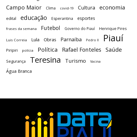
Campo Maior
economia
Cultura
Clima
covid-19
educação
esportes
edital
Esperantina
Futebol
Governo do Piauí
Henrique Pires
frases da semana
Piauí
Parnaíba
Lula
Obras
Luis Correia
Pedro II
Política
Saúde
Rafael Fonteles
Piripiri
polícia
Teresina
Turismo
Segurança
Vacina
Água Branca