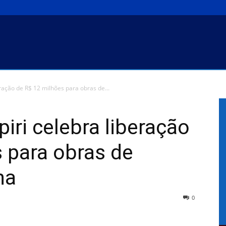
beração de R$ 12 milhões para obras de...
piri celebra liberação
 para obras de
na
0