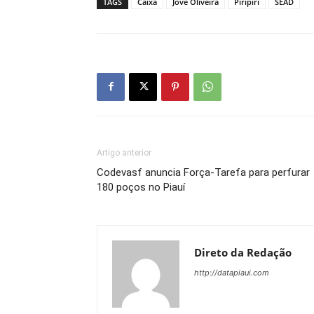
TAGS
Caixa
Jôve Oliveira
Piripiri
SEAD
Artigo anterior
Codevasf anuncia Força-Tarefa para perfurar
180 poços no Piauí
Direto da Redação
http://datapiaui.com