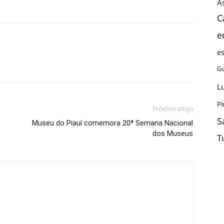
As
C
e
e
Go
L
Pi
Próximo artigo
S
Museu do Piauí comemora 20ª Semana Nacional
dos Museus
T