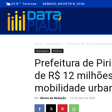
C
20.8
Teresina
SÁBADO, AGOSTO 8, 2026
Início
Destaques
Prefeitura de Piripiri celebra li
Destaques
Política
Prefeitura de Piri
de R$ 12 milhões
mobilidade urba
Por
Direto da Redação
-
18 de maio de 2022