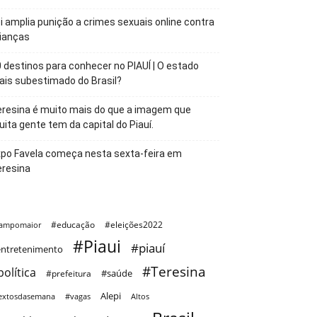
i amplia punição a crimes sexuais online contra
ianças
 destinos para conhecer no PIAUÍ | O estado
is subestimado do Brasil?
resina é muito mais do que a imagem que
ita gente tem da capital do Piauí.
po Favela começa nesta sexta-feira em
eresina
#educação
#eleições2022
ampomaior
#Piaui
#piauí
ntretenimento
#Teresina
política
#saúde
#prefeitura
Alepi
extosdasemana
#vagas
Altos