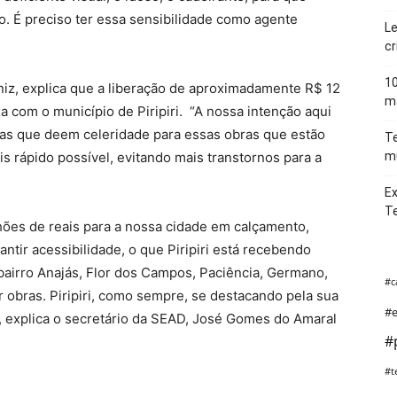
o. É preciso ter essa sensibilidade como agente
Le
cr
10
niz, explica que a liberação de aproximadamente R$ 12
ma
a com o município de Piripiri. “A nossa intenção aqui
oras que deem celeridade para essas obras que estão
Te
is rápido possível, evitando mais transtornos para a
mu
Ex
T
lhões de reais para a nossa cidade em calçamento,
antir acessibilidade, o que Piripiri está recebendo
 bairro Anajás, Flor dos Campos, Paciência, Germano,
#c
 obras. Piripiri, como sempre, se destacando pela sua
#e
, explica o secretário da SEAD, José Gomes do Amaral
#
#t