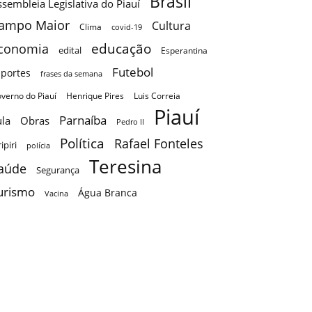
Brasil
sembleia Legislativa do Piauí
ampo Maior
Cultura
Clima
covid-19
educação
conomia
edital
Esperantina
Futebol
sportes
frases da semana
verno do Piauí
Henrique Pires
Luis Correia
Piauí
Parnaíba
ula
Obras
Pedro II
Política
Rafael Fonteles
ripiri
polícia
Teresina
aúde
Segurança
urismo
Água Branca
Vacina