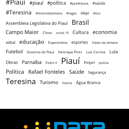
#Piaui
#piauí
#política
#saúde
#prefeitura
#Teresina
Alepi
#textosdasemana
#vagas
Altos
Brasil
Assembleia Legislativa do Piauí
Campo Maior
economia
Cultura
Clima
covid-19
educação
esportes
edital
Esperantina
frases da semana
Futebol
Lula
Governo do Piauí
Henrique Pires
Luis Correia
Piauí
Parnaíba
Obras
Piripiri
Pedro II
polícia
Política
Saúde
Rafael Fonteles
Segurança
Teresina
Turismo
Água Branca
Vacina