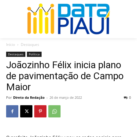
Início
Destaques
Destaques
Política
Joãozinho Félix inicia plano
de pavimentação de Campo
Maior
Por
Direto da Redação
-
26 de março de 2022
0