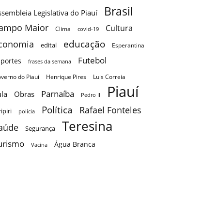
Brasil
sembleia Legislativa do Piauí
ampo Maior
Cultura
Clima
covid-19
educação
conomia
edital
Esperantina
Futebol
sportes
frases da semana
verno do Piauí
Henrique Pires
Luis Correia
Piauí
Parnaíba
ula
Obras
Pedro II
Política
Rafael Fonteles
ripiri
polícia
Teresina
aúde
Segurança
urismo
Água Branca
Vacina