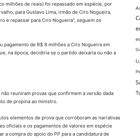
co milhões de reais) foi repassado em espécie, por
As
alho, para Gustavo Lima, irmão de Ciro Nogueira,
C
iro e repassar para Ciro Nogueira”, seguem os
e
e
eu pagamento de R$ 8 milhões a Ciro Nogueira em
Go
, na época, decidiria se o partido deixaria ou não a
L
Pi
S
T
s não reuniram provas que confirmem a versão dada
o de propina ao ministro.
utos elementos de prova que corroboram as narrativas
es oficiais e os pagamentos de valores em espécie
ar a compra do apoio do PP para a candidatura de