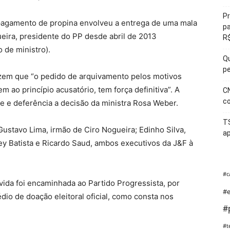
Pr
pagamento de propina envolveu a entrega de uma mala
pa
eira, presidente do PP desde abril de 2013
R$
 de ministro).
Qu
pe
zem que “o pedido de arquivamento pelos motivos
ao princípio acusatório, tem força definitiva”. A
CN
co
de e deferência a decisão da ministra Rosa Weber.
T
Gustavo Lima, irmão de Ciro Nogueira; Edinho Silva,
ap
y Batista e Ricardo Saud, ambos executivos da J&F à
#c
vida foi encaminhada ao Partido Progressista, por
#e
io de doação eleitoral oficial, como consta nos
#
#t