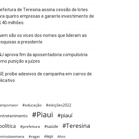
efeitura de Teresina assina cessão de lotes
ra quatro empresas e garante investimento de
 40 milhões
em são os vices dos nomes que lideram as
squisas a presidente
J aprova fim da aposentadoria compulsória
mo punição a juízes
SE proíbe adesivos de campanha em carros de
licativo
#educação
#eleições2022
ampomaior
#Piaui
#piauí
ntretenimento
#Teresina
política
#saúde
#prefeitura
Alepi
extosdasemana
#vagas
Altos