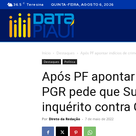
C
36.5
Teresina
QUINTA-FEIRA, AGOSTO 6, 2026
Início
Destaques
Após PF apontar indícios de crim
Destaques
Política
Após PF apontar 
PGR pede que Su
inquérito contra
Por
Direto da Redação
-
7 de maio de 2022