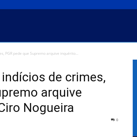
es, PGR pede que Supremo arquive inquérito...
indícios de crimes,
premo arquive
 Ciro Nogueira
0