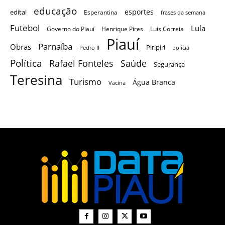
educação
esportes
edital
Esperantina
frases da semana
Futebol
Lula
Governo do Piauí
Henrique Pires
Luis Correia
Piauí
Parnaíba
Obras
Piripiri
Pedro II
polícia
Política
Saúde
Rafael Fonteles
Segurança
Teresina
Turismo
Água Branca
Vacina