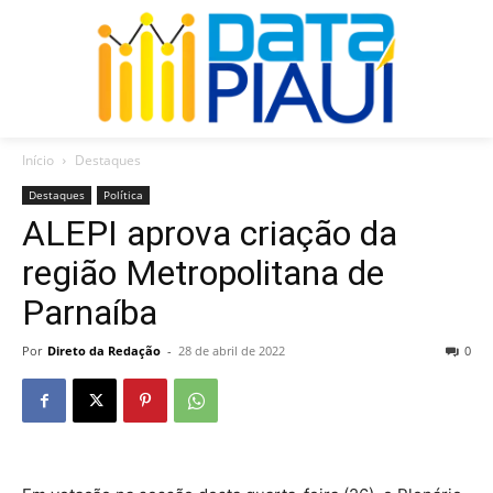
Início
Destaques
Destaques
Política
ALEPI aprova criação da
região Metropolitana de
Parnaíba
Por
Direto da Redação
-
28 de abril de 2022
0