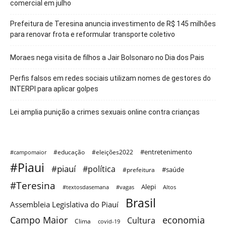
comercial em julho
Prefeitura de Teresina anuncia investimento de R$ 145 milhões
para renovar frota e reformular transporte coletivo
Moraes nega visita de filhos a Jair Bolsonaro no Dia dos Pais
Perfis falsos em redes sociais utilizam nomes de gestores do
INTERPI para aplicar golpes
Lei amplia punição a crimes sexuais online contra crianças
#entretenimento
#educação
#eleições2022
#campomaior
#Piaui
#piauí
#política
#saúde
#prefeitura
#Teresina
Alepi
#textosdasemana
#vagas
Altos
Brasil
Assembleia Legislativa do Piauí
Campo Maior
economia
Cultura
Clima
covid-19