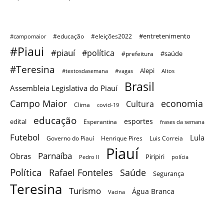
#entretenimento
#educação
#eleições2022
#campomaior
#Piaui
#piauí
#política
#saúde
#prefeitura
#Teresina
Alepi
#textosdasemana
#vagas
Altos
Brasil
Assembleia Legislativa do Piauí
Campo Maior
economia
Cultura
Clima
covid-19
educação
esportes
edital
Esperantina
frases da semana
Futebol
Lula
Governo do Piauí
Henrique Pires
Luis Correia
Piauí
Parnaíba
Obras
Piripiri
Pedro II
polícia
Política
Saúde
Rafael Fonteles
Segurança
Teresina
Turismo
Água Branca
Vacina