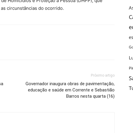
 de Homicídios e Proteção à Pessoa (DHPP), que
As
 as circunstâncias do ocorrido.
C
e
e
Go
L
Pi
Próximo artigo
S
sa
Governador inaugura obras de pavimentação,
T
educação e saúde em Corrente e Sebastião
Barros nesta quarta (16)