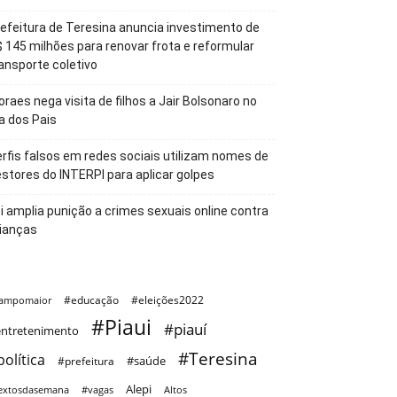
efeitura de Teresina anuncia investimento de
 145 milhões para renovar frota e reformular
ansporte coletivo
raes nega visita de filhos a Jair Bolsonaro no
a dos Pais
rfis falsos em redes sociais utilizam nomes de
stores do INTERPI para aplicar golpes
i amplia punição a crimes sexuais online contra
ianças
#educação
#eleições2022
ampomaior
#Piaui
#piauí
ntretenimento
#Teresina
política
#saúde
#prefeitura
Alepi
extosdasemana
#vagas
Altos