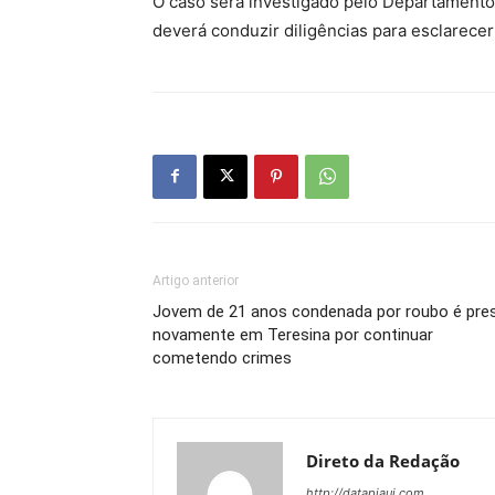
O caso será investigado pelo Departamento
deverá conduzir diligências para esclarecer
Artigo anterior
Jovem de 21 anos condenada por roubo é pre
novamente em Teresina por continuar
cometendo crimes
Direto da Redação
http://datapiaui.com