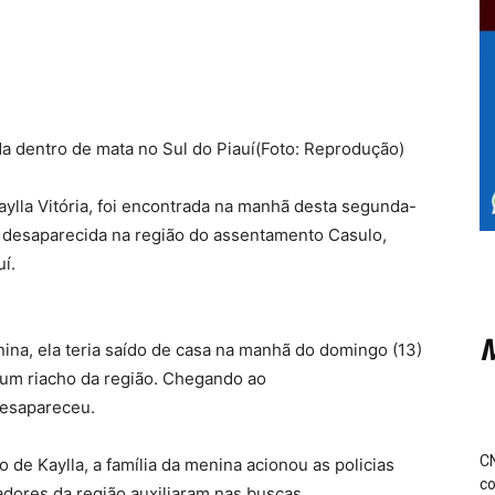
a dentro de mata no Sul do Piauí(Foto: Reprodução)
ylla Vitória, foi encontrada na manhã desta segunda-
as desaparecida na região do assentamento Casulo,
uí.
M
na, ela teria saído de casa na manhã do domingo (13)
 um riacho da região. Chegando ao
desapareceu.
CN
e Kaylla, a família da menina acionou as policias
co
adores da região auxiliaram nas buscas