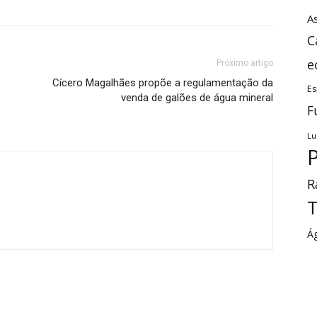
As
C
e
Próximo artigo
Cícero Magalhães propõe a regulamentação da
Es
venda de galões de água mineral
F
Lu
P
R
T
Á