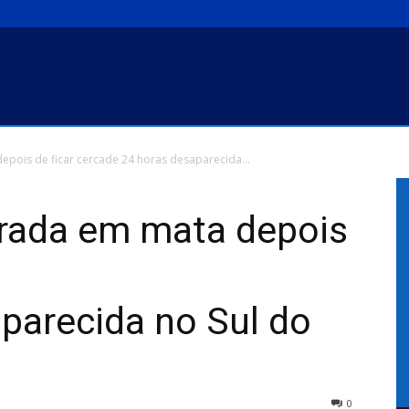
pois de ficar cercade 24 horas desaparecida...
rada em mata depois
parecida no Sul do
0