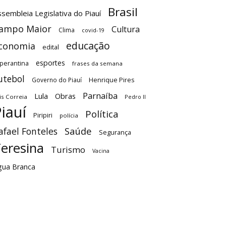
Brasil
sembleia Legislativa do Piauí
ampo Maior
Cultura
Clima
covid-19
educação
conomia
edital
esportes
perantina
frases da semana
utebol
Governo do Piauí
Henrique Pires
Parnaíba
Lula
Obras
is Correia
Pedro II
iauí
Política
Piripiri
polícia
Saúde
afael Fonteles
Segurança
eresina
Turismo
Vacina
gua Branca