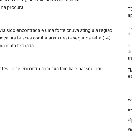
 na procura.
TS
ap
TC
ia sido encontrada e uma forte chuva atingiu a região,
mi
iança. As buscas continuaram nesta segunda feira (14)
 na mata fechada.
Pr
Ju
tr
tes, já se encontra com sua família e passou por
FM
es
#c
#
#p
#t