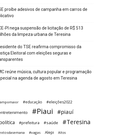
E proíbe adesivos de campanha em carros de
licativo
E-PI nega suspensão de licitação de R$ 513
lhões da limpeza urbana de Teresina
esidente do TSE reafirma compromisso da
stiça Eleitoral com eleições seguras e
ansparentes
C reúne música, cultura popular e programação
pecial na agenda de agosto em Teresina
#educação
#eleições2022
ampomaior
#Piaui
#piauí
entretenimento
#Teresina
olítica
#saúde
#prefeitura
Alepi
extosdasemana
#vagas
Altos