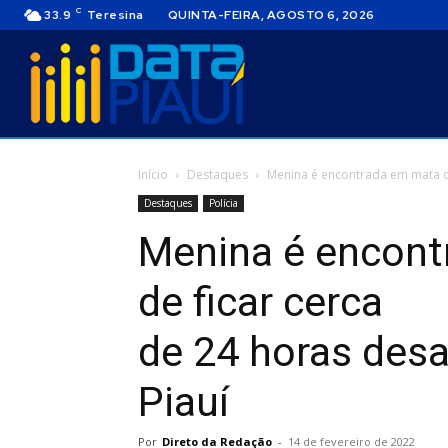
C
33.9
Teresina
QUINTA-FEIRA, AGOSTO 6, 2026
Início
Destaques
Menina é encontrada em mata de
Destaques
Polícia
Menina é encont
de ficar cerca
de 24 horas desa
Piauí
Por
Direto da Redação
-
14 de fevereiro de 2022