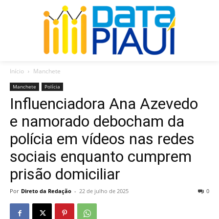
Início
Manchete
Manchete
Polícia
Influenciadora Ana Azevedo
e namorado debocham da
polícia em vídeos nas redes
sociais enquanto cumprem
prisão domiciliar
Por
Direto da Redação
-
22 de julho de 2025
0