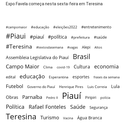
Expo Favela começa nesta sexta-feira em Teresina
#entretenimento
#educação
#eleições2022
#campomaior
#Piaui
#piauí
#política
#saúde
#prefeitura
#Teresina
Alepi
#textosdasemana
#vagas
Altos
Brasil
Assembleia Legislativa do Piauí
Campo Maior
economia
Cultura
Clima
covid-19
educação
esportes
edital
Esperantina
frases da semana
Futebol
Lula
Governo do Piauí
Henrique Pires
Luis Correia
Piauí
Parnaíba
Obras
Piripiri
Pedro II
polícia
Política
Saúde
Rafael Fonteles
Segurança
Teresina
Turismo
Água Branca
Vacina