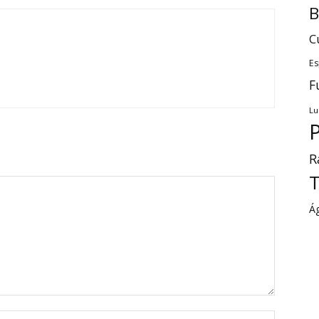
B
C
Es
F
Lu
P
R
T
Á