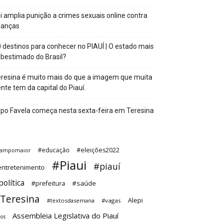
i amplia punição a crimes sexuais online contra
ianças
 destinos para conhecer no PIAUÍ | O estado mais
bestimado do Brasil?
resina é muito mais do que a imagem que muita
nte tem da capital do Piauí.
po Favela começa nesta sexta-feira em Teresina
#educação
#eleições2022
ampomaior
#Piaui
#piauí
ntretenimento
olítica
#saúde
#prefeitura
Teresina
Alepi
#textosdasemana
#vagas
Assembleia Legislativa do Piauí
tos