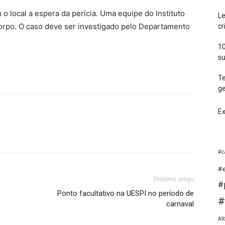
u o local a espera da perícia. Uma equipe do Instituto
Le
corpo. O caso deve ser investigado pelo Departamento
cr
10
su
Te
ge
Ex
#c
#e
Próximo artigo
#p
e
Ponto facultativo na UESPI no período de
#
carnaval
Al