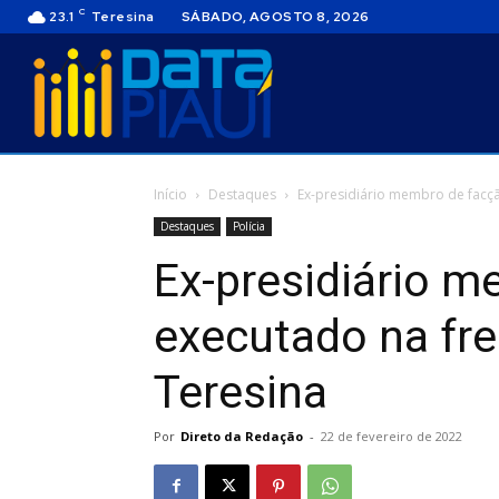
C
23.1
Teresina
SÁBADO, AGOSTO 8, 2026
Início
Destaques
Ex-presidiário membro de facç
Destaques
Polícia
Ex-presidiário m
executado na fr
Teresina
Por
Direto da Redação
-
22 de fevereiro de 2022