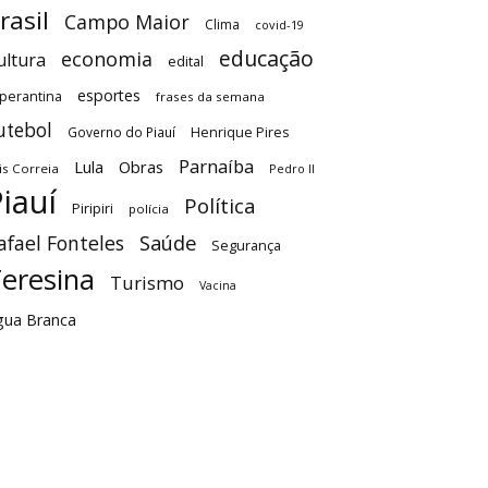
rasil
Campo Maior
Clima
covid-19
educação
economia
ultura
edital
esportes
perantina
frases da semana
utebol
Governo do Piauí
Henrique Pires
Parnaíba
Lula
Obras
is Correia
Pedro II
iauí
Política
Piripiri
polícia
Saúde
afael Fonteles
Segurança
eresina
Turismo
Vacina
gua Branca