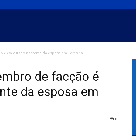
ão é executado na frente da esposa em Teresina
embro de facção é
ente da esposa em
0