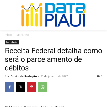
Início
Manchete
Manchete
Receita Federal detalha como
será o parcelamento de
débitos
Por
Direto da Redação
-
31 de janeiro de 2022
0