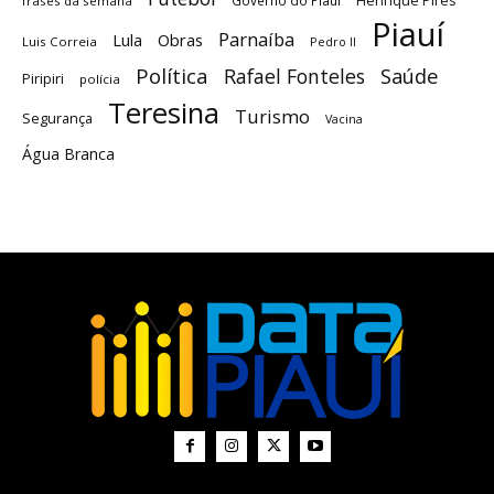
Henrique Pires
frases da semana
Piauí
Parnaíba
Lula
Obras
Luis Correia
Pedro II
Política
Saúde
Rafael Fonteles
Piripiri
polícia
Teresina
Turismo
Segurança
Vacina
Água Branca