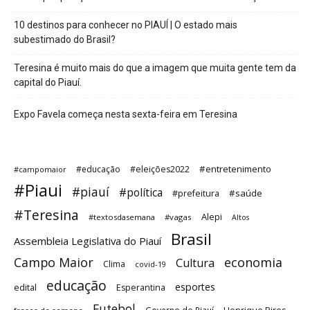
10 destinos para conhecer no PIAUÍ | O estado mais
subestimado do Brasil?
Teresina é muito mais do que a imagem que muita gente tem da
capital do Piauí.
Expo Favela começa nesta sexta-feira em Teresina
#entretenimento
#educação
#eleições2022
#campomaior
#Piaui
#piauí
#política
#saúde
#prefeitura
#Teresina
Alepi
#textosdasemana
#vagas
Altos
Brasil
Assembleia Legislativa do Piauí
Campo Maior
economia
Cultura
Clima
covid-19
educação
esportes
edital
Esperantina
Futebol
Governo do Piauí