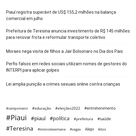
Piauí registra superávit de US$ 155,2 milhões na balança
comercial em julho
Prefeitura de Teresina anuncia investimento de R$ 145 milhões
para renovar frota e reformular transporte coletivo
Moraes nega visita de filhos a Jair Bolsonaro no Dia dos Pais
Perfis falsos em redes sociais utilizam nomes de gestores do
INTERPI para aplicar golpes
Lei amplia punição a crimes sexuais online contra crianças
#entretenimento
#educação
#eleições2022
#campomaior
#Piaui
#piauí
#política
#saúde
#prefeitura
#Teresina
Alepi
#textosdasemana
#vagas
Altos