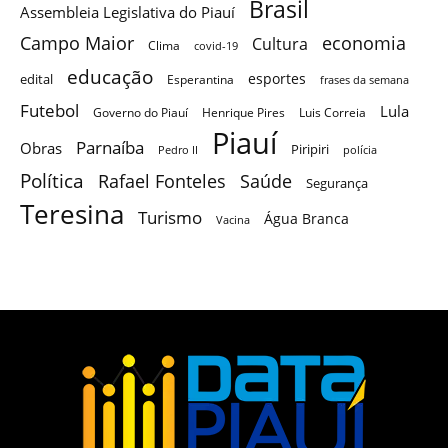
Brasil
Assembleia Legislativa do Piauí
Campo Maior
economia
Cultura
Clima
covid-19
educação
esportes
edital
Esperantina
frases da semana
Futebol
Lula
Governo do Piauí
Henrique Pires
Luis Correia
Piauí
Parnaíba
Obras
Piripiri
Pedro II
polícia
Política
Saúde
Rafael Fonteles
Segurança
Teresina
Turismo
Água Branca
Vacina