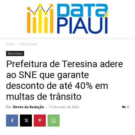
Início
Manchete
Manchete
Prefeitura de Teresina adere
ao SNE que garante
desconto de até 40% em
multas de trânsito
Por
Direto da Redação
-
11 de maio de 2022
0