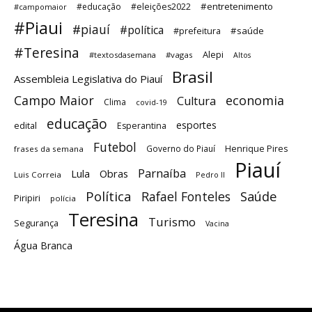
#entretenimento
#educação
#eleições2022
#campomaior
#Piaui
#piauí
#política
#saúde
#prefeitura
#Teresina
Alepi
#textosdasemana
#vagas
Altos
Brasil
Assembleia Legislativa do Piauí
Campo Maior
economia
Cultura
Clima
covid-19
educação
esportes
edital
Esperantina
Futebol
Governo do Piauí
Henrique Pires
frases da semana
Piauí
Parnaíba
Lula
Obras
Luis Correia
Pedro II
Política
Saúde
Rafael Fonteles
Piripiri
polícia
Teresina
Turismo
Segurança
Vacina
Água Branca