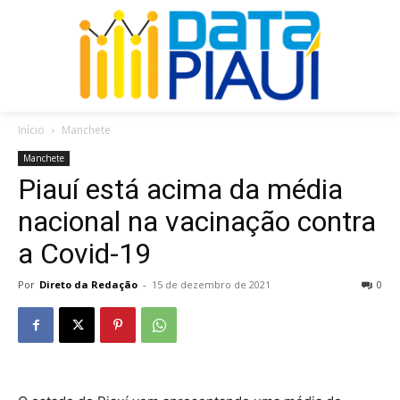
Início
Manchete
Manchete
Piauí está acima da média
nacional na vacinação contra
a Covid-19
Por
Direto da Redação
-
15 de dezembro de 2021
0