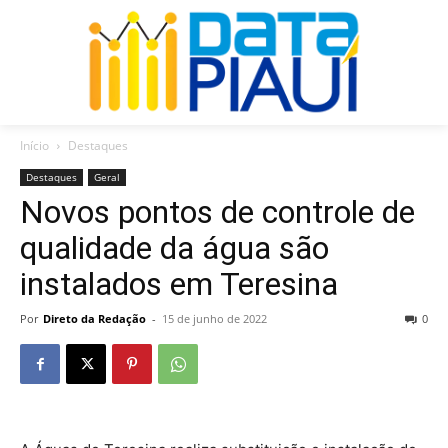
Início
Destaques
Destaques
Geral
Novos pontos de controle de
qualidade da água são
instalados em Teresina
Por
Direto da Redação
-
15 de junho de 2022
0