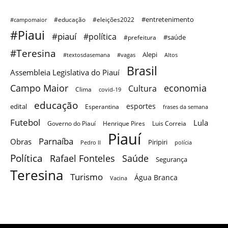
#entretenimento
#educação
#eleições2022
#campomaior
#Piaui
#piauí
#política
#saúde
#prefeitura
#Teresina
Alepi
#textosdasemana
#vagas
Altos
Brasil
Assembleia Legislativa do Piauí
Campo Maior
economia
Cultura
Clima
covid-19
educação
esportes
edital
Esperantina
frases da semana
Futebol
Lula
Governo do Piauí
Henrique Pires
Luis Correia
Piauí
Parnaíba
Obras
Piripiri
Pedro II
polícia
Política
Saúde
Rafael Fonteles
Segurança
Teresina
Turismo
Água Branca
Vacina