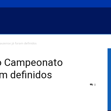
auiense já foram definidos
do Campeonato
am definidos
0