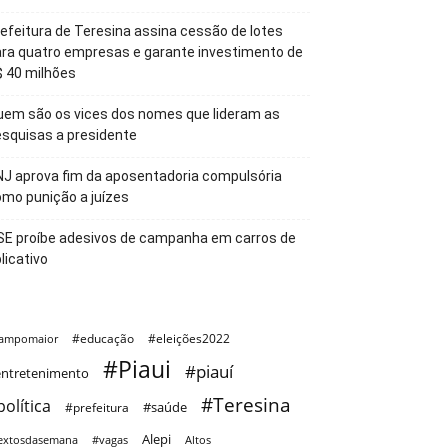
efeitura de Teresina assina cessão de lotes
ra quatro empresas e garante investimento de
 40 milhões
em são os vices dos nomes que lideram as
squisas a presidente
J aprova fim da aposentadoria compulsória
mo punição a juízes
SE proíbe adesivos de campanha em carros de
licativo
#educação
#eleições2022
ampomaior
#Piaui
#piauí
ntretenimento
#Teresina
política
#saúde
#prefeitura
Alepi
extosdasemana
#vagas
Altos