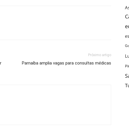
As
C
e
e
Go
Próximo artigo
L
r
Parnaíba amplia vagas para consultas médicas
Pi
S
T