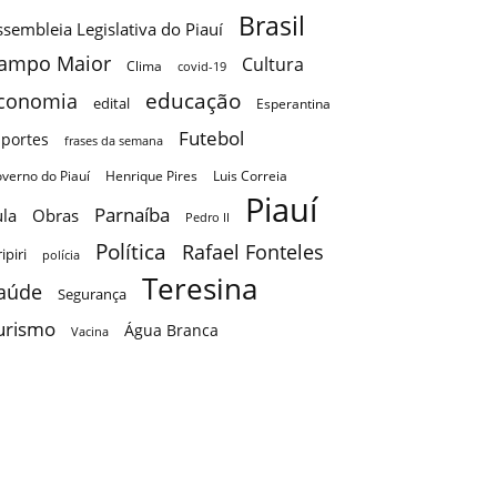
Brasil
sembleia Legislativa do Piauí
ampo Maior
Cultura
Clima
covid-19
educação
conomia
edital
Esperantina
Futebol
sportes
frases da semana
verno do Piauí
Henrique Pires
Luis Correia
Piauí
Parnaíba
ula
Obras
Pedro II
Política
Rafael Fonteles
ripiri
polícia
Teresina
aúde
Segurança
urismo
Água Branca
Vacina