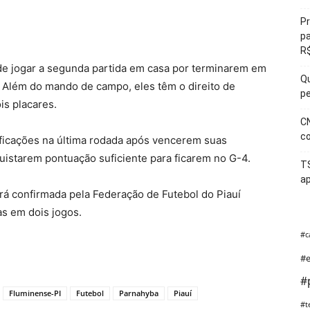
Pr
pa
o
R$
 de jogar a segunda partida em casa por terminarem em
Qu
. Além do mando de campo, eles têm o direito de
pe
s placares.
CN
co
ificações na última rodada após vencerem suas
quistarem pontuação suficiente para ficarem no G-4.
T
ap
rá confirmada pela Federação de Futebol do Piauí
as em dois jogos.
#c
#e
#
Fluminense-PI
Futebol
Parnahyba
Piauí
#t