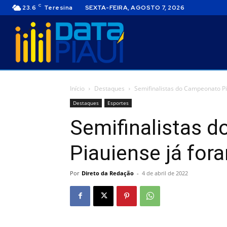
C
23.6
Teresina
SEXTA-FEIRA, AGOSTO 7, 2026
Início
Destaques
Semifinalistas do Campeonato Pi
Destaques
Esportes
Semifinalistas 
Piauiense já for
Por
Direto da Redação
-
4 de abril de 2022