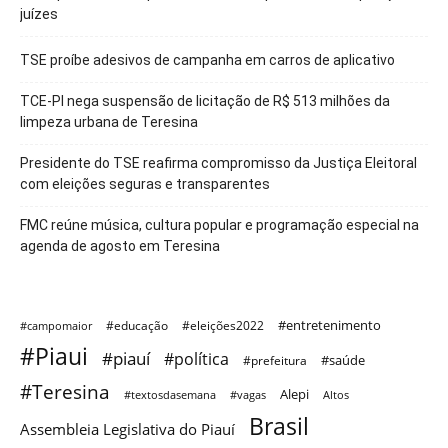
juízes
TSE proíbe adesivos de campanha em carros de aplicativo
TCE-PI nega suspensão de licitação de R$ 513 milhões da
limpeza urbana de Teresina
Presidente do TSE reafirma compromisso da Justiça Eleitoral
com eleições seguras e transparentes
FMC reúne música, cultura popular e programação especial na
agenda de agosto em Teresina
#entretenimento
#educação
#eleições2022
#campomaior
#Piaui
#piauí
#política
#saúde
#prefeitura
#Teresina
Alepi
#textosdasemana
#vagas
Altos
Brasil
Assembleia Legislativa do Piauí