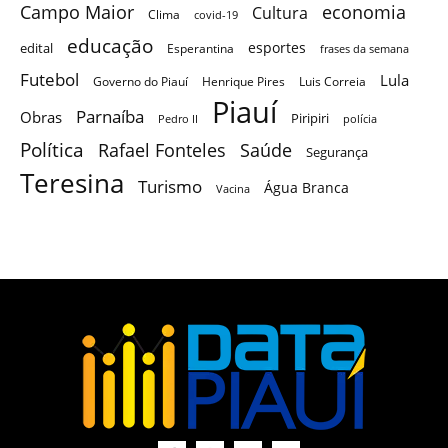
Campo Maior
economia
Cultura
Clima
covid-19
educação
esportes
edital
Esperantina
frases da semana
Futebol
Lula
Governo do Piauí
Henrique Pires
Luis Correia
Piauí
Parnaíba
Obras
Piripiri
Pedro II
polícia
Política
Saúde
Rafael Fonteles
Segurança
Teresina
Turismo
Água Branca
Vacina