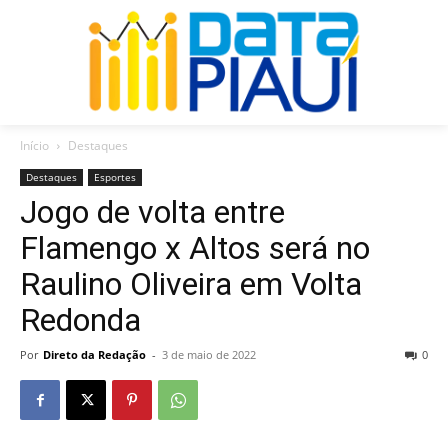
Início
Destaques
Destaques
Esportes
Jogo de volta entre
Flamengo x Altos será no
Raulino Oliveira em Volta
Redonda
Por
Direto da Redação
-
3 de maio de 2022
0