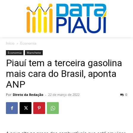
Início
Economia
Economia
Manchete
Piauí tem a terceira gasolina
mais cara do Brasil, aponta
ANP
Por
Direto da Redação
-
22 de março de 2022
0