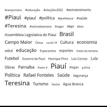
#entretenimento
#educação
#eleições2022
#campomaior
#Piaui
#piauí
#política
#saúde
#prefeitura
#Teresina
Alepi
#textosdasemana
#vagas
Altos
Brasil
Assembleia Legislativa do Piauí
Campo Maior
economia
Cultura
Clima
covid-19
educação
esportes
edital
Esperantina
frases da semana
Futebol
Lula
Governo do Piauí
Henrique Pires
Luis Correia
Piauí
Parnaíba
Obras
Piripiri
Pedro II
polícia
Política
Saúde
Rafael Fonteles
Segurança
Teresina
Turismo
Água Branca
Vacina