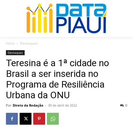
Início
Destaques
Destaques
Teresina é a 1ª cidade no
Brasil a ser inserida no
Programa de Resiliência
Urbana da ONU
Por
Direto da Redação
-
30 de abril de 2022
0