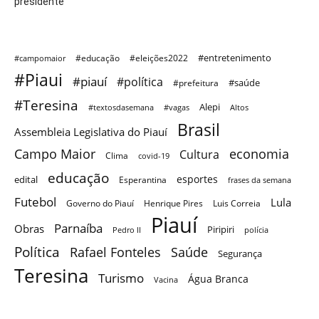
presidente
#entretenimento
#educação
#eleições2022
#campomaior
#Piaui
#piauí
#política
#saúde
#prefeitura
#Teresina
Alepi
#textosdasemana
#vagas
Altos
Brasil
Assembleia Legislativa do Piauí
Campo Maior
economia
Cultura
Clima
covid-19
educação
esportes
edital
Esperantina
frases da semana
Futebol
Lula
Governo do Piauí
Henrique Pires
Luis Correia
Piauí
Parnaíba
Obras
Piripiri
Pedro II
polícia
Política
Saúde
Rafael Fonteles
Segurança
Teresina
Turismo
Água Branca
Vacina