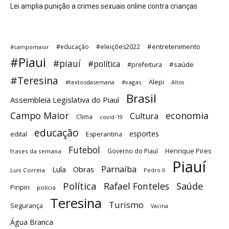
Lei amplia punição a crimes sexuais online contra crianças
#entretenimento
#educação
#eleições2022
#campomaior
#Piaui
#piauí
#política
#saúde
#prefeitura
#Teresina
Alepi
#textosdasemana
#vagas
Altos
Brasil
Assembleia Legislativa do Piauí
Campo Maior
economia
Cultura
Clima
covid-19
educação
esportes
edital
Esperantina
Futebol
Governo do Piauí
Henrique Pires
frases da semana
Piauí
Parnaíba
Lula
Obras
Luis Correia
Pedro II
Política
Saúde
Rafael Fonteles
Piripiri
polícia
Teresina
Turismo
Segurança
Vacina
Água Branca