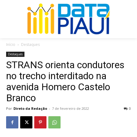
Início
Destaques
Destaques
STRANS orienta condutores
no trecho interditado na
avenida Homero Castelo
Branco
Por
Direto da Redação
-
7 de fevereiro de 2022
0