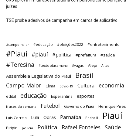
juízes
TSE proíbe adesivos de campanha em carros de aplicativo
#entretenimento
#educação
#eleições2022
#campomaior
#Piaui
#piauí
#política
#saúde
#prefeitura
#Teresina
Alepi
#textosdasemana
#vagas
Altos
Brasil
Assembleia Legislativa do Piauí
Campo Maior
economia
Cultura
Clima
covid-19
educação
esportes
edital
Esperantina
Futebol
Governo do Piauí
Henrique Pires
frases da semana
Piauí
Parnaíba
Lula
Obras
Luis Correia
Pedro II
Política
Saúde
Rafael Fonteles
Piripiri
polícia