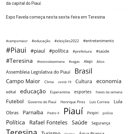
da capital do Piauí.
Expo Favela começa nesta sexta-feira em Teresina
#entretenimento
#educação
#eleições2022
#campomaior
#Piaui
#piauí
#política
#saúde
#prefeitura
#Teresina
Alepi
#textosdasemana
#vagas
Altos
Brasil
Assembleia Legislativa do Piauí
Campo Maior
economia
Cultura
Clima
covid-19
educação
esportes
edital
Esperantina
frases da semana
Futebol
Lula
Governo do Piauí
Henrique Pires
Luis Correia
Piauí
Parnaíba
Obras
Piripiri
Pedro II
polícia
Política
Saúde
Rafael Fonteles
Segurança
Teresina
Turismo
Água Branca
Vacina