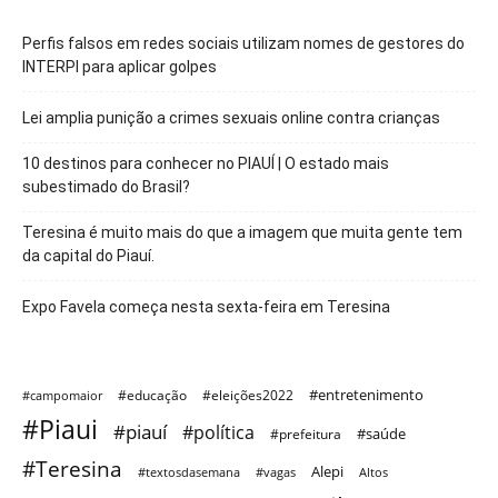
Perfis falsos em redes sociais utilizam nomes de gestores do
INTERPI para aplicar golpes
Lei amplia punição a crimes sexuais online contra crianças
10 destinos para conhecer no PIAUÍ | O estado mais
subestimado do Brasil?
Teresina é muito mais do que a imagem que muita gente tem
da capital do Piauí.
Expo Favela começa nesta sexta-feira em Teresina
#entretenimento
#educação
#eleições2022
#campomaior
#Piaui
#piauí
#política
#saúde
#prefeitura
#Teresina
Alepi
#textosdasemana
#vagas
Altos