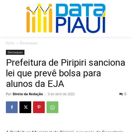
Início
Destaques
Destaques
Prefeitura de Piripiri sanciona
lei que prevê bolsa para
alunos da EJA
Por
Direto da Redação
-
9 de abril de 2022
0