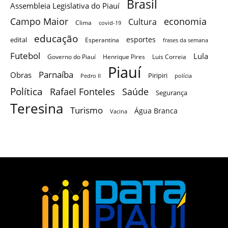
Brasil
Assembleia Legislativa do Piauí
Campo Maior
economia
Cultura
Clima
covid-19
educação
esportes
edital
Esperantina
frases da semana
Futebol
Lula
Governo do Piauí
Henrique Pires
Luis Correia
Piauí
Parnaíba
Obras
Piripiri
Pedro II
polícia
Política
Saúde
Rafael Fonteles
Segurança
Teresina
Turismo
Água Branca
Vacina