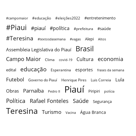
#entretenimento
#educação
#eleições2022
#campomaior
#Piaui
#piauí
#política
#saúde
#prefeitura
#Teresina
Alepi
#textosdasemana
#vagas
Altos
Brasil
Assembleia Legislativa do Piauí
Campo Maior
economia
Cultura
Clima
covid-19
educação
esportes
edital
Esperantina
frases da semana
Futebol
Lula
Governo do Piauí
Henrique Pires
Luis Correia
Piauí
Parnaíba
Obras
Piripiri
Pedro II
polícia
Política
Saúde
Rafael Fonteles
Segurança
Teresina
Turismo
Água Branca
Vacina