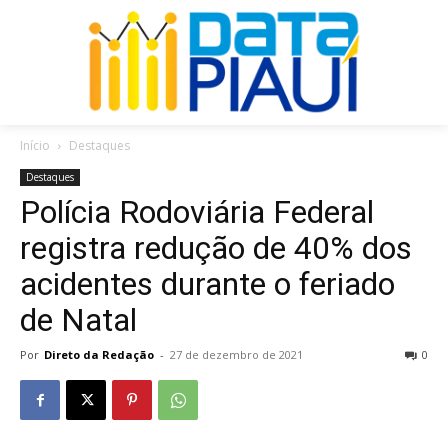
Início
Destaques
Destaques
Polícia Rodoviária Federal
registra redução de 40% dos
acidentes durante o feriado
de Natal
Por
Direto da Redação
-
27 de dezembro de 2021
0