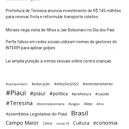
Prefeitura de Teresina anuncia investimento de R$ 145 milhões
para renovar frota e reformular transporte coletivo
Moraes nega visita de filhos a Jair Bolsonaro no Dia dos Pais
Perfis falsos em redes sociais utilizam nomes de gestores do
INTERPI para aplicar golpes
Lei amplia punição a crimes sexuais online contra crianças
#entretenimento
#educação
#eleições2022
#campomaior
#Piaui
#piauí
#política
#saúde
#prefeitura
#Teresina
Alepi
#textosdasemana
#vagas
Altos
Brasil
Assembleia Legislativa do Piauí
Campo Maior
economia
Cultura
Clima
covid-19