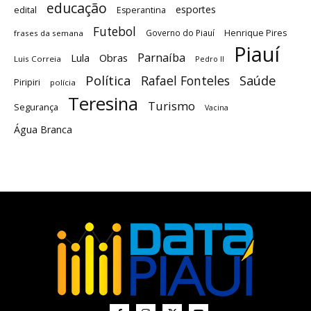
educação
esportes
edital
Esperantina
Futebol
Governo do Piauí
Henrique Pires
frases da semana
Piauí
Parnaíba
Lula
Obras
Luis Correia
Pedro II
Política
Saúde
Rafael Fonteles
Piripiri
polícia
Teresina
Turismo
Segurança
Vacina
Água Branca