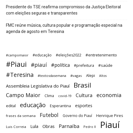
Presidente do TSE reafirma compromisso da Justiça Eleitoral
com eleições seguras e transparentes
FMC reúne música, cultura popular e programação especial na
agenda de agosto em Teresina
#entretenimento
#educação
#eleições2022
#campomaior
#Piaui
#piauí
#política
#saúde
#prefeitura
#Teresina
Alepi
#textosdasemana
#vagas
Altos
Brasil
Assembleia Legislativa do Piauí
Campo Maior
economia
Cultura
Clima
covid-19
educação
esportes
edital
Esperantina
Futebol
Governo do Piauí
Henrique Pires
frases da semana
Piauí
Parnaíba
Lula
Obras
Luis Correia
Pedro II