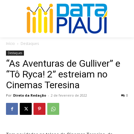
Início
Destaques
Destaques
“As Aventuras de Gulliver” e
“Tô Ryca! 2” estreiam no
Cinemas Teresina
Por
Direto da Redação
-
2 de fevereiro de 2022
0