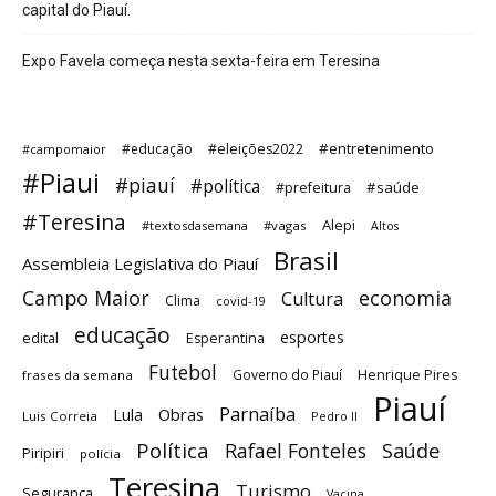
capital do Piauí.
Expo Favela começa nesta sexta-feira em Teresina
#entretenimento
#educação
#eleições2022
#campomaior
#Piaui
#piauí
#política
#saúde
#prefeitura
#Teresina
Alepi
#textosdasemana
#vagas
Altos
Brasil
Assembleia Legislativa do Piauí
Campo Maior
economia
Cultura
Clima
covid-19
educação
esportes
edital
Esperantina
Futebol
Governo do Piauí
Henrique Pires
frases da semana
Piauí
Parnaíba
Lula
Obras
Luis Correia
Pedro II
Política
Saúde
Rafael Fonteles
Piripiri
polícia
Teresina
Turismo
Segurança
Vacina